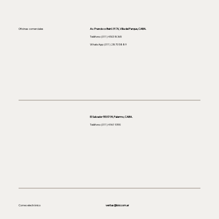
Oficinas comerciales
Av. Francisco Beiró 3176, Villa del Parque, CABA.
Teléfono: (011)
4503 8365
WhatsApp: (011) 2870 5889
El Salvador 5537/39, Palermo, CABA.
Teléfono: (011) 4961 9390
Correo electrónico
ventas@bioi.com.ar